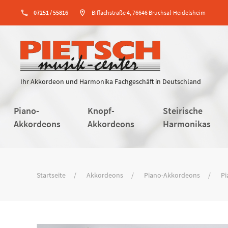
phone
07251 / 55816
location_on
Biffachstraße 4, 76646 Bruchsal-Heidelsheim
Ihr Akkordeon und Harmonika Fachgeschäft in Deutschland
Piano-
Knopf-
Steirische
Akkordeons
Akkordeons
Harmonikas
Startseite
Akkordeons
Piano-Akkordeons
Pi