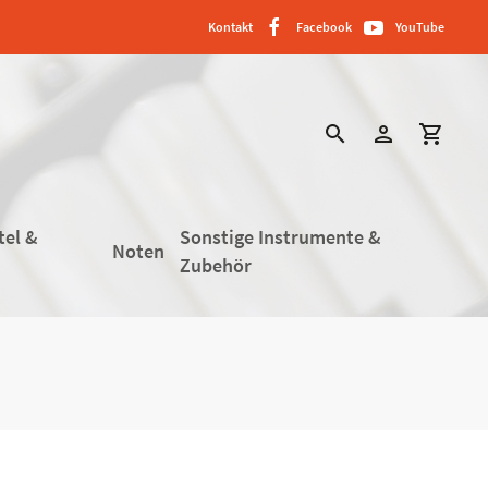
Kontakt
Facebook
YouTube
search
person
shopping_cart
tel &
Sonstige Instrumente &
Noten
Zubehör