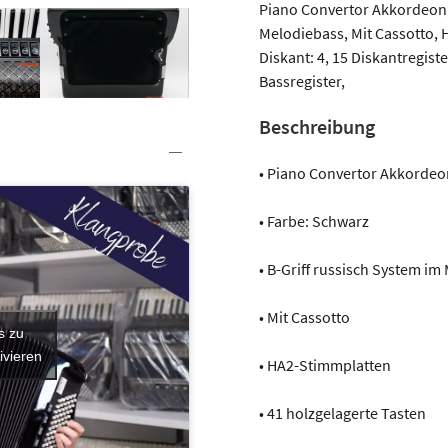
C
Piano Convertor Akkordeon, 
Menge
Melodiebass, Mit Cassotto, 
Diskant: 4, 15 Diskantregiste
Bassregister,
Beschreibung
• Piano Convertor Akkordeo
• Farbe: Schwarz
• B-Griff russisch System im
• Mit Cassotto
s zu
ivieren
• HA2-Stimmplatten
• 41 holzgelagerte Tasten