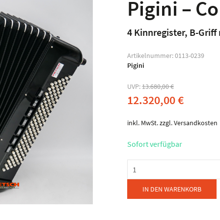
Pigini – C
4 Kinnregister, B-Grif
Artikelnummer:
0113-0239
Pigini
UVP:
13.680,00
€
12.320,00
€
inkl. MwSt.
zzgl.
Versandkosten
Sofort verfügbar
Pigini
-
Conv.
IN DEN WARENKORB
55/P
Senior