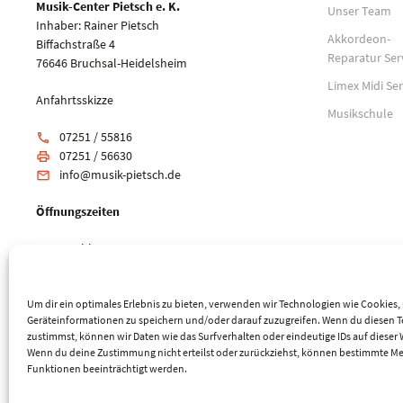
Musik-Center Pietsch e. K.
Unser Team
Inhaber: Rainer Pietsch
Akkordeon-
Biffachstraße 4
Reparatur Ser
76646 Bruchsal-Heidelsheim
Limex Midi Ser
Anfahrtsskizze
Musikschule
07251 / 55816
phone
07251 / 56630
print
info@musik-pietsch.de
email
Öffnungszeiten
Mo: geschlossen
Di-Fr: 10:00 - 18:00 Uhr
Sa: 9:00 - 14:00 Uhr
Um dir ein optimales Erlebnis zu bieten, verwenden wir Technologien wie Cookies
Geräteinformationen zu speichern und/oder darauf zuzugreifen. Wenn du diesen 
zustimmst, können wir Daten wie das Surfverhalten oder eindeutige IDs auf dieser 
Wenn du deine Zustimmung nicht erteilst oder zurückziehst, können bestimmte M
Funktionen beeinträchtigt werden.
© 2026 Musik-Center Pietsch e. K. - Alle Rechte vorbehalten