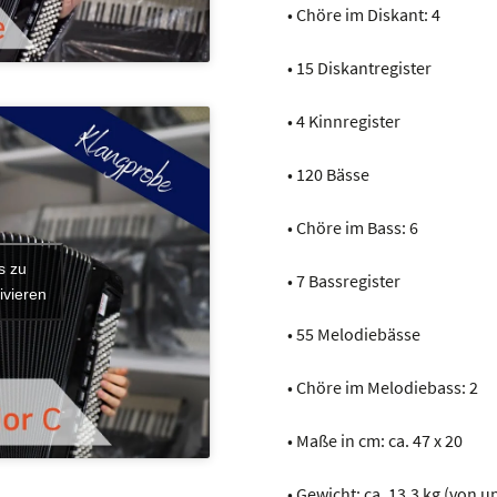
• Chöre im Diskant: 4
• 15 Diskantregister
• 4 Kinnregister
• 120 Bässe
• Chöre im Bass: 6
s zu
• 7 Bassregister
ivieren
• 55 Melodiebässe
• Chöre im Melodiebass: 2
• Maße in cm: ca. 47 x 20
• Gewicht: ca. 13,3 kg (von