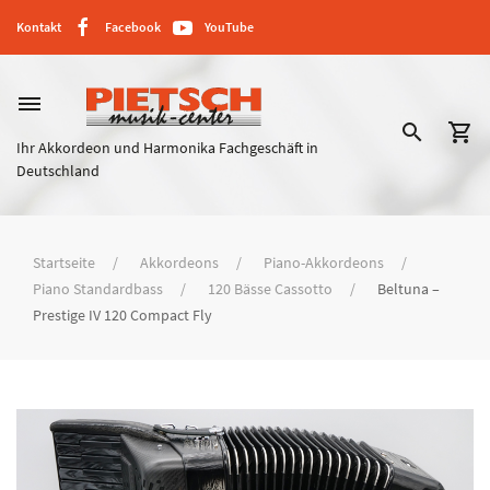
Kontakt
Facebook
YouTube
dehaze
search
shopping_cart
Ihr Akkordeon und Harmonika Fachgeschäft in
Deutschland
Startseite
Akkordeons
Piano-Akkordeons
Piano Standardbass
120 Bässe Cassotto
Beltuna –
Prestige IV 120 Compact Fly