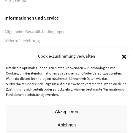
Musikschule
Informationen und Service
Allgemeine Geschäftsbedingungen
Widerrufsbelehrung
Impressum
Cookie-Zustimmung verwalten
Datenschutzerklärung
Um dir ein optimales Erlebnis zu bieten, verwenden wir Technologien wie
Cookies, um Geräteinformationen zu speichern und/oder darauf zuzugreifen.
Zahlungsarten
Wenn du diesen Technologien zustimmst, können wir Daten wie das
Surfverhalten oder eindeutige IDs auf dieser Website verarbeiten. Wenn du deine
PayPal
Zustimmung nicht erteilst oder zurückziehst, können bestimmte Merkmale und
Funktionen beeinträchtigt werden.
Vorkasse
Akzeptieren
© 2026 Musik-Center Pietsch e. K. - Alle Rechte vorbehalten
Ablehnen