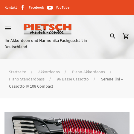
Kontakt
Facebook
YouTube
dehaze
search
shopping_cart
Ihr Akkordeon und Harmonika Fachgeschäft in
Deutschland
Startseite
Akkordeons
Piano-Akkordeons
Piano Standardbass
96 Bässe Cassotto
Serenellini –
Cassotto IV 108 Compact