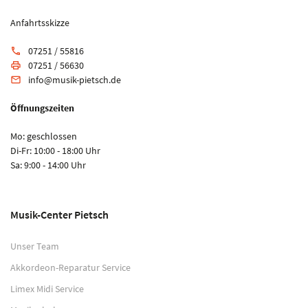
Anfahrtsskizze
07251 / 55816
phone
07251 / 56630
print
info@musik-pietsch.de
email
Öffnungszeiten
Mo: geschlossen
Di-Fr: 10:00 - 18:00 Uhr
Sa: 9:00 - 14:00 Uhr
Musik-Center Pietsch
Unser Team
Akkordeon-Reparatur Service
Limex Midi Service