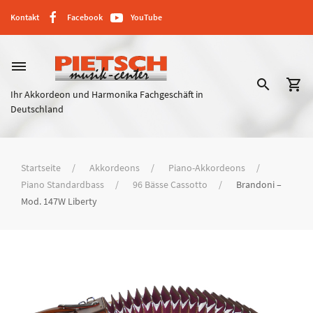
Kontakt
Facebook
YouTube
dehaze
search
shopping_cart
Ihr Akkordeon und Harmonika Fachgeschäft in
Deutschland
Startseite
Akkordeons
Piano-Akkordeons
Piano Standardbass
96 Bässe Cassotto
Brandoni –
Mod. 147W Liberty