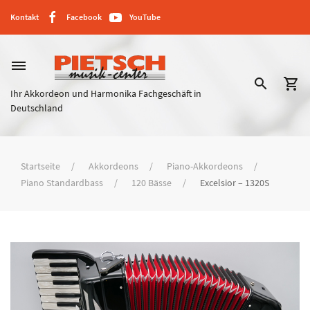
Kontakt
Facebook
YouTube
dehaze
search
shopping_cart
Ihr Akkordeon und Harmonika Fachgeschäft in
Deutschland
Startseite
Akkordeons
Piano-Akkordeons
Piano Standardbass
120 Bässe
Excelsior – 1320S