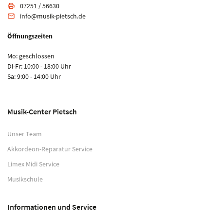
07251 / 56630
print
info@musik-pietsch.de
email
Öffnungszeiten
Mo: geschlossen
Di-Fr: 10:00 - 18:00 Uhr
Sa: 9:00 - 14:00 Uhr
Musik-Center Pietsch
Unser Team
Akkordeon-Reparatur Service
Limex Midi Service
Musikschule
Informationen und Service