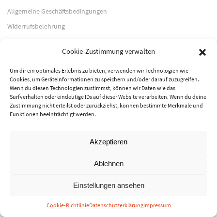
Allgemeine Geschäftsbedingungen
Widerrufsbelehrung
Impressum
Cookie-Zustimmung verwalten
Datenschutzerklärung
Um dir ein optimales Erlebnis zu bieten, verwenden wir Technologien wie
Cookies, um Geräteinformationen zu speichern und/oder darauf zuzugreifen.
Zahlungsarten
Wenn du diesen Technologien zustimmst, können wir Daten wie das
Surfverhalten oder eindeutige IDs auf dieser Website verarbeiten. Wenn du deine
PayPal
Zustimmung nicht erteilst oder zurückziehst, können bestimmte Merkmale und
Funktionen beeinträchtigt werden.
Vorkasse
Akzeptieren
© 2026 Musik-Center Pietsch e. K. - Alle Rechte vorbehalten
Ablehnen
Einstellungen ansehen
Cookie-Richtlinie
Datenschutzerklärung
Impressum