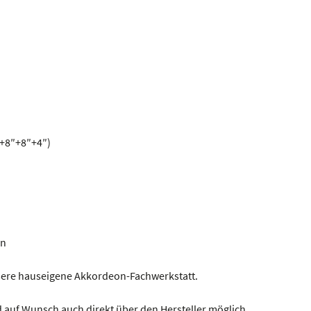
″+8″+8″+4″)
en
nsere hauseigene Akkordeon-Fachwerkstatt.
 auf Wunsch auch direkt über den Hersteller möglich.