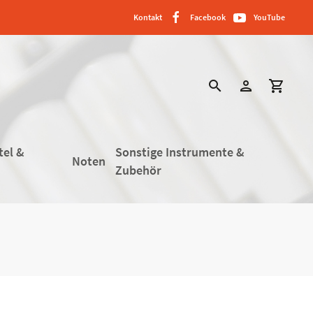
Kontakt
Facebook
YouTube
search
person
shopping_cart
tel &
Sonstige Instrumente &
Noten
Zubehör