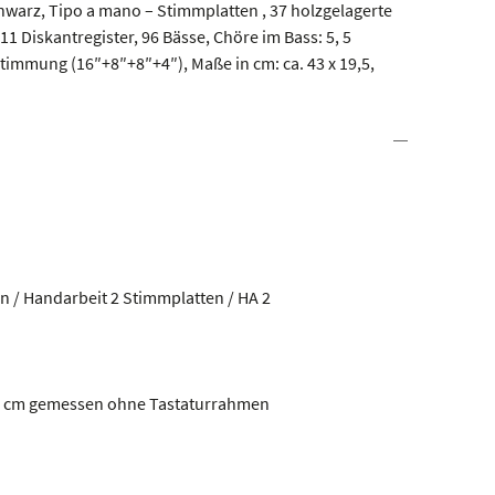
warz, Tipo a mano – Stimmplatten , 37 holzgelagerte
11 Diskantregister, 96 Bässe, Chöre im Bass: 5, 5
timmung (16″+8″+8″+4″), Maße in cm: ca. 43 x 19,5,
n / Handarbeit 2 Stimmplatten / HA 2
,5 cm gemessen ohne Tastaturrahmen