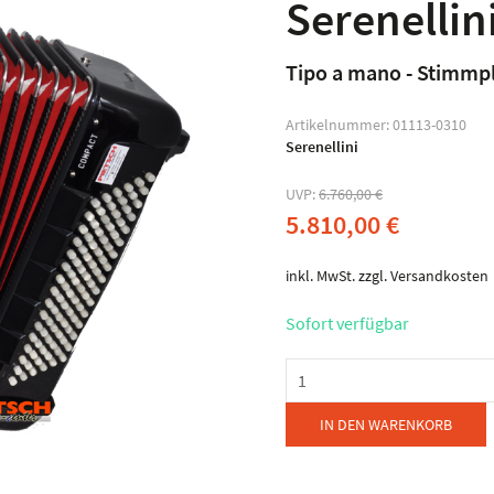
Serenellin
Tipo a mano - Stimmp
Artikelnummer:
01113-0310
Serenellini
UVP:
6.760,00
€
5.810,00
€
inkl. MwSt.
zzgl.
Versandkosten
Sofort verfügbar
Serenellini
-
Mod.
IN DEN WARENKORB
374
Compact