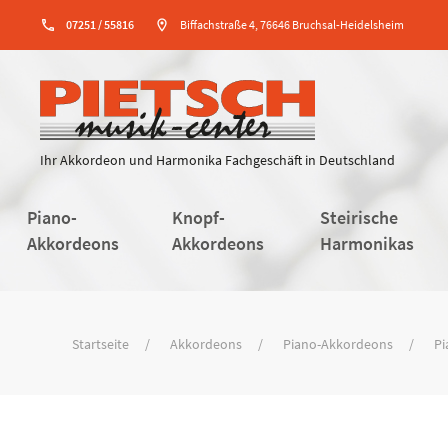
phone
07251 / 55816
location_on
Biffachstraße 4, 76646 Bruchsal-Heidelsheim
Ihr Akkordeon und Harmonika Fachgeschäft in Deutschland
Piano-
Knopf-
Steirische
Akkordeons
Akkordeons
Harmonikas
Startseite
Akkordeons
Piano-Akkordeons
Pi