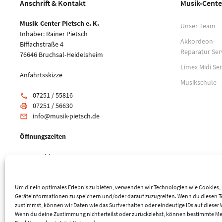
Anschrift & Kontakt
Musik-Cente
Musik-Center Pietsch e. K.
Unser Team
Inhaber: Rainer Pietsch
Akkordeon-
Biffachstraße 4
Reparatur Ser
76646 Bruchsal-Heidelsheim
Limex Midi Ser
Anfahrtsskizze
Musikschule
07251 / 55816
phone
07251 / 56630
print
info@musik-pietsch.de
email
Öffnungszeiten
Mo: geschlossen
Di-Fr: 10:00 - 18:00 Uhr
Sa: 9:00 - 14:00 Uhr
Um dir ein optimales Erlebnis zu bieten, verwenden wir Technologien wie Cookies
Geräteinformationen zu speichern und/oder darauf zuzugreifen. Wenn du diesen 
zustimmst, können wir Daten wie das Surfverhalten oder eindeutige IDs auf dieser 
Wenn du deine Zustimmung nicht erteilst oder zurückziehst, können bestimmte M