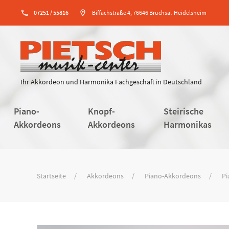
phone
07251 / 55816
location_on
Biffachstraße 4, 76646 Bruchsal-Heidelsheim
Ihr Akkordeon und Harmonika Fachgeschäft in Deutschland
Piano-
Knopf-
Steirische
Akkordeons
Akkordeons
Harmonikas
Startseite
Akkordeons
Piano-Akkordeons
Pi