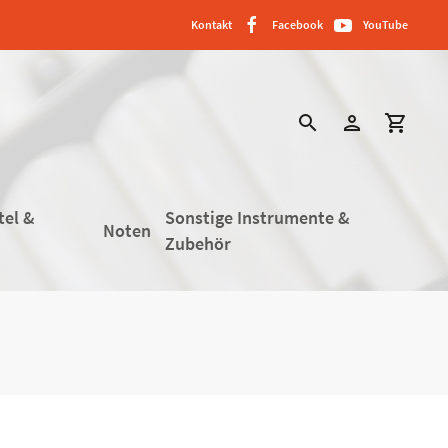
Kontakt
Facebook
YouTube
search
person
shopping_cart
tel &
Sonstige Instrumente &
Noten
Zubehör