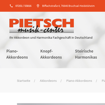
phone
07251 / 55816
location_on
Biffachstraße 4, 76646 Bruchsal-Heidelsheim
Ihr Akkordeon und Harmonika Fachgeschäft in Deutschland
Piano-
Knopf-
Steirische
Akkordeons
Akkordeons
Harmonikas
Startseite
Akkordeons
Piano-Akkordeons
Pi