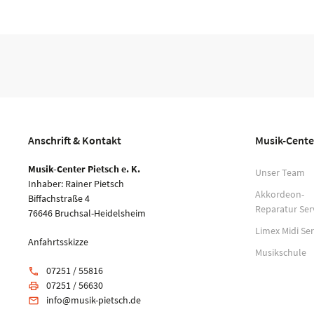
Anschrift & Kontakt
Musik-Cente
Musik-Center Pietsch e. K.
Unser Team
Inhaber: Rainer Pietsch
Akkordeon-
Biffachstraße 4
Reparatur Ser
76646 Bruchsal-Heidelsheim
Limex Midi Ser
Anfahrtsskizze
Musikschule
07251 / 55816
phone
07251 / 56630
print
info@musik-pietsch.de
email