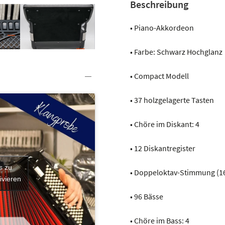
Beschreibung
• Piano-Akkordeon
• Farbe: Schwarz Hochglanz
• Compact Modell
• 37 holzgelagerte Tasten
• Chöre im Diskant: 4
• 12 Diskantregister
s zu
• Doppeloktav-Stimmung (1
ivieren
• 96 Bässe
• Chöre im Bass: 4