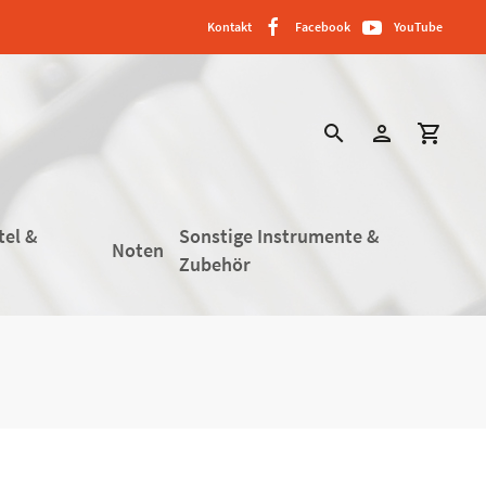
Kontakt
Facebook
YouTube
search
person
shopping_cart
tel &
Sonstige Instrumente &
Noten
Zubehör