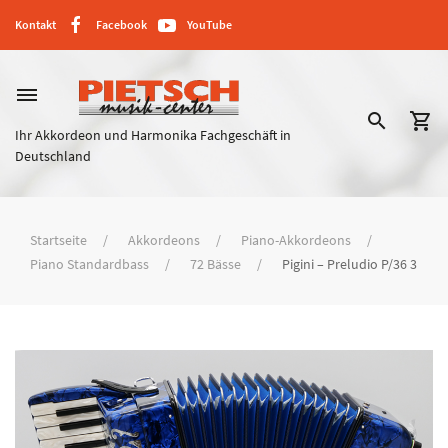
Kontakt
Facebook
YouTube
dehaze
search
shopping_cart
Ihr Akkordeon und Harmonika Fachgeschäft in
Deutschland
Startseite
Akkordeons
Piano-Akkordeons
Piano Standardbass
72 Bässe
Pigini – Preludio P/36 3