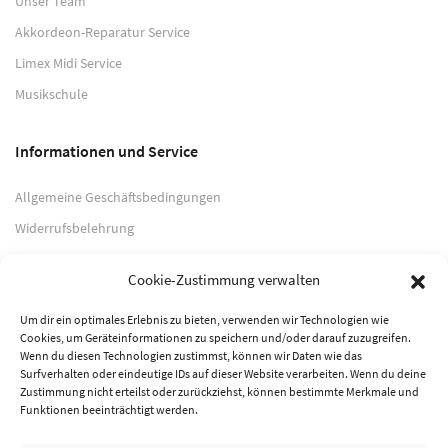
Unser Team
Akkordeon-Reparatur Service
Limex Midi Service
Musikschule
Informationen und Service
Allgemeine Geschäftsbedingungen
Widerrufsbelehrung
Impressum
Cookie-Zustimmung verwalten
Datenschutzerklärung
Um dir ein optimales Erlebnis zu bieten, verwenden wir Technologien wie
Cookies, um Geräteinformationen zu speichern und/oder darauf zuzugreifen.
Zahlungsarten
Wenn du diesen Technologien zustimmst, können wir Daten wie das
Surfverhalten oder eindeutige IDs auf dieser Website verarbeiten. Wenn du deine
PayPal
Zustimmung nicht erteilst oder zurückziehst, können bestimmte Merkmale und
Funktionen beeinträchtigt werden.
Vorkasse