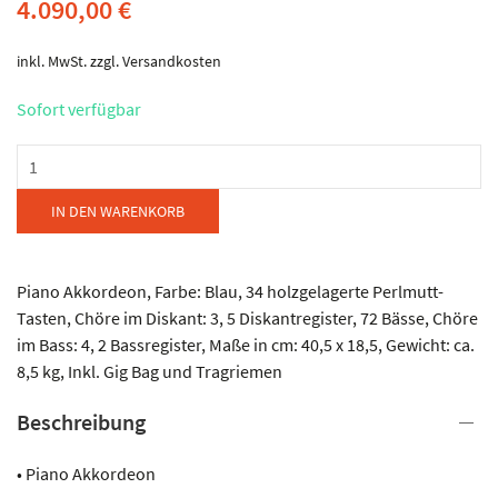
4.090,00
€
inkl. MwSt.
zzgl.
Versandkosten
Sofort verfügbar
Pigini
-
Preludio
IN DEN WARENKORB
P/36
3
Menge
Piano Akkordeon, Farbe: Blau, 34 holzgelagerte Perlmutt-
Tasten, Chöre im Diskant: 3, 5 Diskantregister, 72 Bässe, Chöre
im Bass: 4, 2 Bassregister, Maße in cm: 40,5 x 18,5, Gewicht: ca.
8,5 kg, Inkl. Gig Bag und Tragriemen
Beschreibung
• Piano Akkordeon