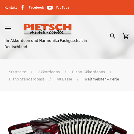
Kontakt
Facebook
YouTube
dehaze
search
shopping_cart
Ihr Akkordeon und Harmonika Fachgeschäft in
Deutschland
Startseite
Akkordeons
Piano-Akkordeons
Piano Standardbass
48 Bässe
Weltmeister – Perle