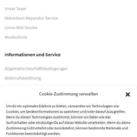
Unser Team
Akkordeon-Reparatur Service
Limex Midi Service
Musikschule
Informationen und Service
Allgemeine Geschäftsbedingungen
Widerrufsbelehrung
Impressum
Cookie-Zustimmung verwalten
Datenschutzerklärung
Um dir ein optimales Erlebnis zu bieten, verwenden wir Technologien wie
Cookies, um Geräteinformationen zu speichern und/oder darauf zuzugreifen.
Zahlungsarten
Wenn du diesen Technologien zustimmst, können wir Daten wie das
Surfverhalten oder eindeutige IDs auf dieser Website verarbeiten. Wenn du deine
PayPal
Zustimmung nicht erteilst oder zurückziehst, können bestimmte Merkmale und
Funktionen beeinträchtigt werden.