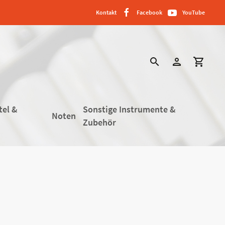
Kontakt
Facebook
YouTube
search
person
shopping_cart
tel &
Sonstige Instrumente &
Noten
Zubehör