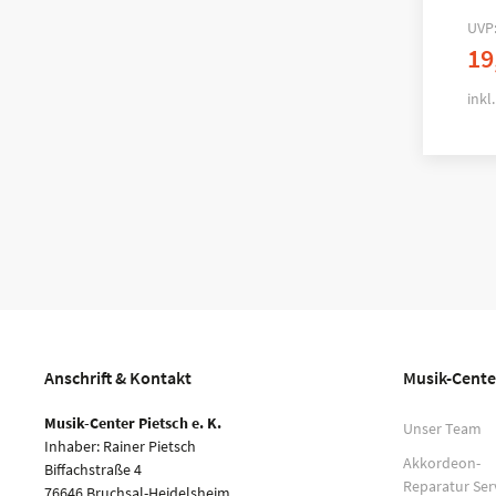
UVP
19
inkl
Anschrift & Kontakt
Musik-Cente
Musik-Center Pietsch e. K.
Unser Team
Inhaber: Rainer Pietsch
Akkordeon-
Biffachstraße 4
Reparatur Ser
76646 Bruchsal-Heidelsheim