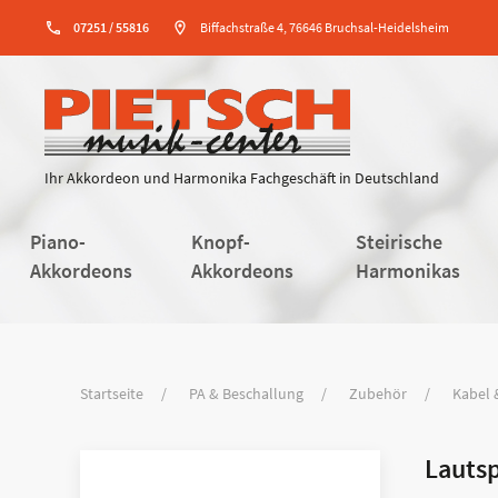
phone
07251 / 55816
location_on
Biffachstraße 4, 76646 Bruchsal-Heidelsheim
Ihr Akkordeon und Harmonika Fachgeschäft in Deutschland
Piano-
Knopf-
Steirische
Akkordeons
Akkordeons
Harmonikas
Startseite
PA & Beschallung
Zubehör
Kabel 
Lauts