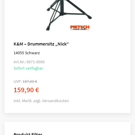
K&M – Drummersitz „Nick“
14055 Schwarz
Art.Nr.: 0671-0009
Sofort verfügbar
UVP:
187,90
€
159,90
€
inkl. MwSt.
zzgl.
Versandkosten
Produkt Filter