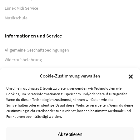
Limex Midi Service
Musikschule
Informationen und Service
Allgemeine Geschäftsbedingungen
Widerrufsbelehrung
Impressum
Cookie-Zustimmung verwalten
Datenschutzerklärung
Um dir ein optimales Erlebnis zu bieten, verwenden wir Technologien wie
Cookies, um Geräteinformationen zu speichern und/oder darauf zuzugreifen.
Zahlungsarten
Wenn du diesen Technologien zustimmst, können wir Daten wie das
Surfverhalten oder eindeutige IDs auf dieser Website verarbeiten. Wenn du deine
Zustimmung nicht erteilst oder zurückziehst, können bestimmte Merkmale und
PayPal
Funktionen beeinträchtigt werden.
Vorkasse
Akzeptieren