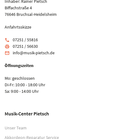
Inhaber: Rainer Pietsch
Biffachstraße 4
76646 Bruchsal-Heidelsheim
Anfahrtsskizze
07251 / 55816
phone
07251 / 56630
print
info@musik-pietsch.de
email
Öffnungszeiten
Mo: geschlossen
Di-Fr: 10:00 - 18:00 Uhr
Sa: 9:00 - 14:00 Uhr
Musik-Center Pietsch
Unser Team
Akkordeon-Reparatur Service