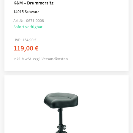
K&M – Drummersitz
14015 Schwarz
Art.Nr.: 0671-0008
Sofort verfügbar
UVP:
154,90
€
119,00
€
inkl. MwSt.
zzgl.
Versandkosten