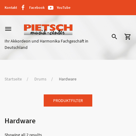
Kontakt
Facebook
YouTube
dehaze
search
shopping_cart
Ihr Akkordeon und Harmonika Fachgeschäft in
Deutschland
Startseite
Drums
Hardware
PRODUKTFILTER
Hardware
Showing all 2 results