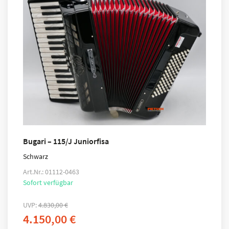
Bugari – 115/J Juniorfisa
Schwarz
Art.Nr.: 01112-0463
Sofort verfügbar
UVP:
4.830,00
€
4.150,00
€