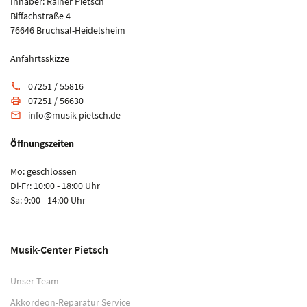
Inhaber: Rainer Pietsch
Biffachstraße 4
76646 Bruchsal-Heidelsheim
Anfahrtsskizze
07251 / 55816
phone
07251 / 56630
print
info@musik-pietsch.de
email
Öffnungszeiten
Mo: geschlossen
Di-Fr: 10:00 - 18:00 Uhr
Sa: 9:00 - 14:00 Uhr
Musik-Center Pietsch
Unser Team
Akkordeon-Reparatur Service