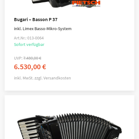
Bugari – Basson P 37
inkl. Limex Basso-Mikro-System
Art.Nr.: 013-0064
Sofort verfügbar
UVP:
7.480,00
€
6.530,00
€
inkl. MwSt.
zzgl.
Versandkosten