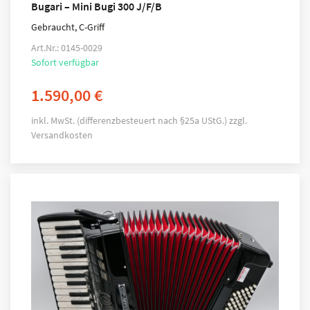
Bugari – Mini Bugi 300 J/F/B
Gebraucht, C-Griff
Art.Nr.: 0145-0029
Sofort verfügbar
1.590,00
€
inkl. MwSt. (differenzbesteuert nach §25a UStG.)
zzgl.
Versandkosten