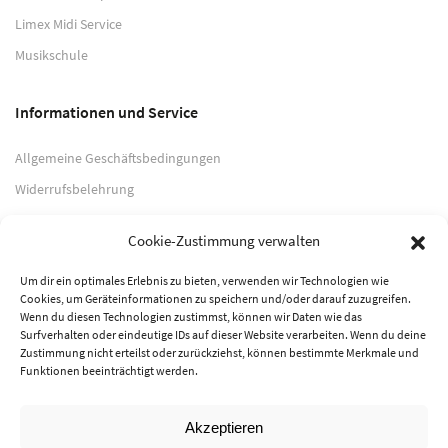
Limex Midi Service
Musikschule
Informationen und Service
Allgemeine Geschäftsbedingungen
Widerrufsbelehrung
Impressum
Cookie-Zustimmung verwalten
Datenschutzerklärung
Um dir ein optimales Erlebnis zu bieten, verwenden wir Technologien wie
Cookies, um Geräteinformationen zu speichern und/oder darauf zuzugreifen.
Zahlungsarten
Wenn du diesen Technologien zustimmst, können wir Daten wie das
Surfverhalten oder eindeutige IDs auf dieser Website verarbeiten. Wenn du deine
PayPal
Zustimmung nicht erteilst oder zurückziehst, können bestimmte Merkmale und
Funktionen beeinträchtigt werden.
Vorkasse
Akzeptieren