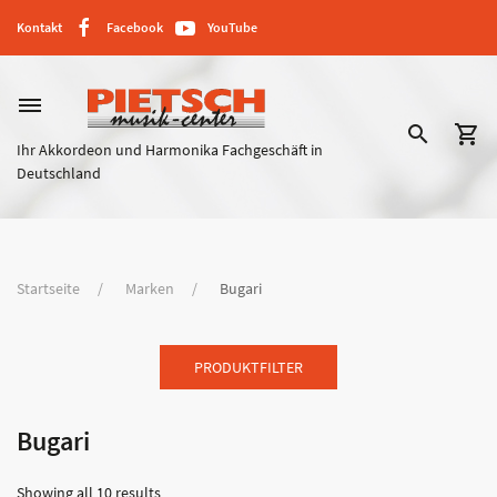
Kontakt
Facebook
YouTube
dehaze
search
shopping_cart
Ihr Akkordeon und Harmonika Fachgeschäft in
Deutschland
Startseite
Marken
Bugari
PRODUKTFILTER
Bugari
Showing all 10 results