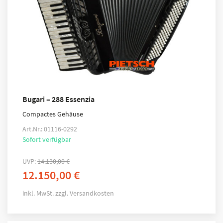
Bugari – 288 Essenzia
Compactes Gehäuse
Art.Nr.: 01116-0292
Sofort verfügbar
UVP:
14.130,00
€
12.150,00
€
inkl. MwSt.
zzgl.
Versandkosten