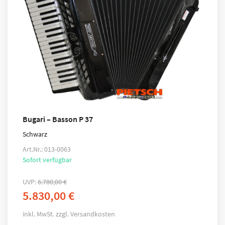
Bugari – Basson P 37
Schwarz
Art.Nr.: 013-0063
Sofort verfügbar
UVP:
6.780,00
€
5.830,00
€
inkl. MwSt.
zzgl.
Versandkosten