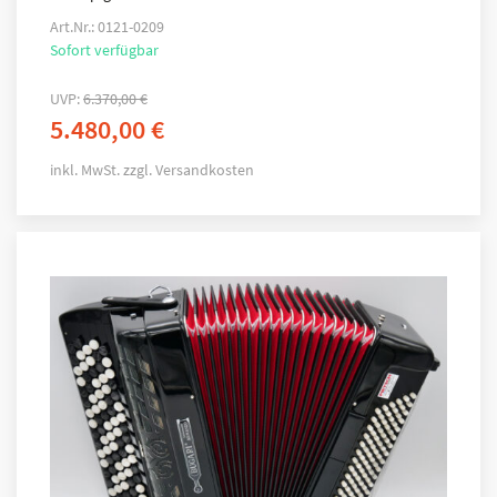
Art.Nr.: 0121-0209
Sofort verfügbar
UVP:
6.370,00
€
5.480,00
€
inkl. MwSt.
zzgl.
Versandkosten