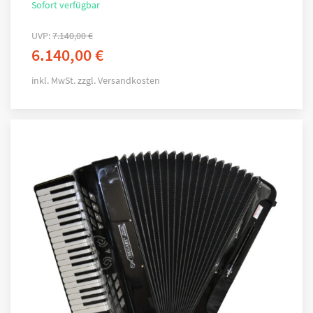
Sofort verfügbar
UVP:
7.140,00
€
6.140,00
€
inkl. MwSt.
zzgl.
Versandkosten