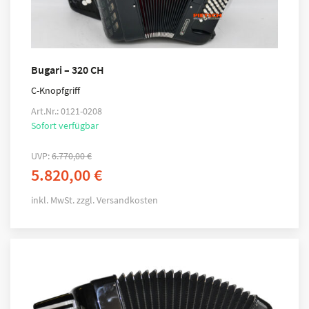
Bugari – 320 CH
C-Knopfgriff
Art.Nr.: 0121-0208
Sofort verfügbar
UVP:
6.770,00
€
5.820,00
€
inkl. MwSt.
zzgl.
Versandkosten