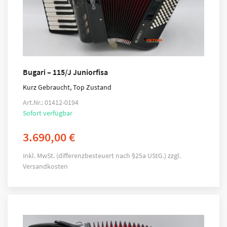
Bugari – 115/J Juniorfisa
Kurz Gebraucht, Top Zustand
Art.Nr.: 01412-0194
Sofort verfügbar
3.690,00
€
inkl. MwSt. (differenzbesteuert nach §25a UStG.)
zzgl.
Versandkosten