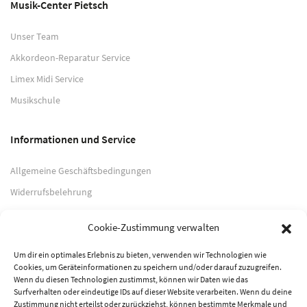
Musik-Center Pietsch
Unser Team
Akkordeon-Reparatur Service
Limex Midi Service
Musikschule
Informationen und Service
Allgemeine Geschäftsbedingungen
Widerrufsbelehrung
Impressum
Cookie-Zustimmung verwalten
Datenschutzerklärung
Um dir ein optimales Erlebnis zu bieten, verwenden wir Technologien wie
Cookies, um Geräteinformationen zu speichern und/oder darauf zuzugreifen.
Zahlungsarten
Wenn du diesen Technologien zustimmst, können wir Daten wie das
Surfverhalten oder eindeutige IDs auf dieser Website verarbeiten. Wenn du deine
PayPal
Zustimmung nicht erteilst oder zurückziehst, können bestimmte Merkmale und