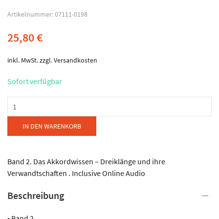
Artikelnummer:
07111-0198
25,80
€
inkl. MwSt.
zzgl.
Versandkosten
Sofort verfügbar
Musikverlag
Peter
M.Haas
IN DEN WARENKORB
-
Akkordeonlehre
ganz
Band 2. Das Akkordwissen – Dreiklänge und ihre
konkret
Verwandtschaften . Inclusive Online Audio
Menge
Beschreibung
• Band 2