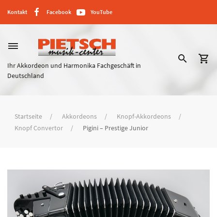
Kontakt
Facebook
YouTube
dehaze
search
shopping_cart
Ihr Akkordeon und Harmonika Fachgeschäft in
Deutschland
Startseite
Akkordeons
Knopf-Akkordeons
Knopf Convertor
Pigini – Prestige Junior