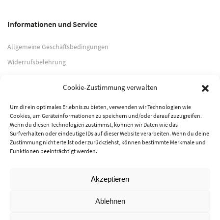
Informationen und Service
Allgemeine Geschäftsbedingungen
Widerrufsbelehrung
Impressum
Cookie-Zustimmung verwalten
Datenschutzerklärung
Um dir ein optimales Erlebnis zu bieten, verwenden wir Technologien wie
Cookies, um Geräteinformationen zu speichern und/oder darauf zuzugreifen.
Zahlungsarten
Wenn du diesen Technologien zustimmst, können wir Daten wie das
Surfverhalten oder eindeutige IDs auf dieser Website verarbeiten. Wenn du deine
PayPal
Zustimmung nicht erteilst oder zurückziehst, können bestimmte Merkmale und
Funktionen beeinträchtigt werden.
Vorkasse
Akzeptieren
© 2026 Musik-Center Pietsch e. K. - Alle Rechte vorbehalten
Ablehnen