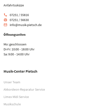
Anfahrtsskizze
07251 / 55816
phone
07251 / 56630
print
info@musik-pietsch.de
email
Öffnungszeiten
Mo: geschlossen
Di-Fr: 10:00 - 18:00 Uhr
Sa: 9:00 - 14:00 Uhr
Musik-Center Pietsch
Unser Team
Akkordeon-Reparatur Service
Limex Midi Service
Musikschule