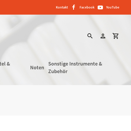
Kontakt
Facebook
YouTube
search
person
shopping_cart
tel &
Sonstige Instrumente &
Noten
Zubehör