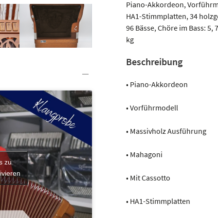
Menge
Piano-Akkordeon, Vorführmo
HA1-Stimmplatten, 34 holzgel
96 Bässe, Chöre im Bass: 5, 7
kg
Beschreibung
• Piano-Akkordeon
• Vorführmodell
• Massivholz Ausführung
• Mahagoni
s zu
ivieren
• Mit Cassotto
• HA1-Stimmplatten