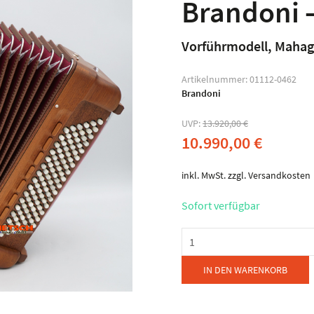
Brandoni 
Vorführmodell, Mahag
Artikelnummer:
01112-0462
Brandoni
UVP:
13.920,00
€
10.990,00
€
inkl. MwSt.
zzgl.
Versandkosten
Sofort verfügbar
Brandoni
-
Mod.
IN DEN WARENKORB
144W
Liberty