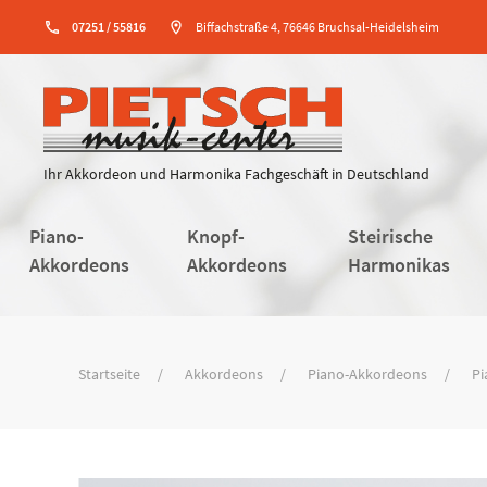
phone
07251 / 55816
location_on
Biffachstraße 4, 76646 Bruchsal-Heidelsheim
Ihr Akkordeon und Harmonika Fachgeschäft in Deutschland
Piano-
Knopf-
Steirische
Akkordeons
Akkordeons
Harmonikas
Startseite
Akkordeons
Piano-Akkordeons
Pi